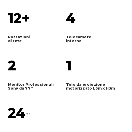
12+
4
Postazioni
Telecamere
di rete
interne
2
1
Monitor Professionali
Telo da proiezione
Sony da 77”
motorizzato L5m x H3m
24
hr