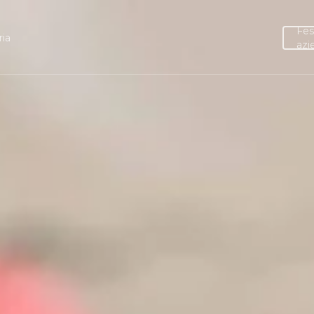
Fes
ria
azi