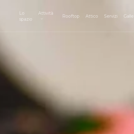
Lo
Attività
Rooftop
Attico
Servizi
Galle
spazio