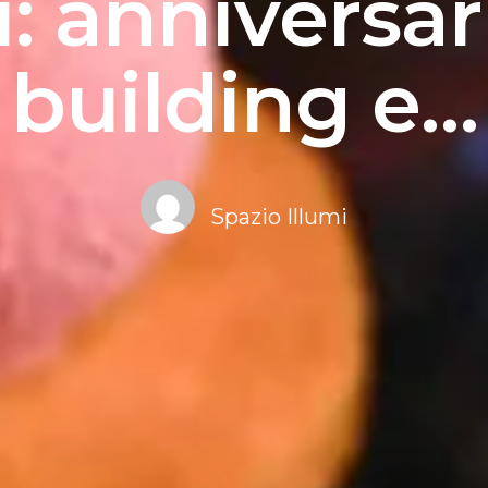
i: anniversa
building e…
Spazio Illumi