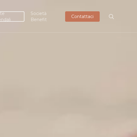
te
Società
Contattaci
endali
Benefit