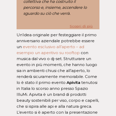
collettiva che ha costruito il
percorso e, insieme, accendere lo
sguardo su ciò che verrà.
Scopri di più
Un’idea originale per festeggiare il primo
anniversario aziendale potrebbe essere
un
evento esclusivo all’aperto – ad
esempio un aperitivo su rooftop
con
musica dal vivo o dj-set. Strutturare un
evento in più momenti, che hanno luogo
sia in ambienti chiusi che all’aperto, lo
renderà sicuramente memorabile. Come
lo è stato il primo evento
Apivita
tenutosi
in Italia lo scorso anno presso Spazio
IlluMi. Apivita è un brand di prodotti
beauty sostenibili per viso, corpo e capelli,
che si ispira alle api e alla natura greca.
L’evento si è aperto con la presentazione