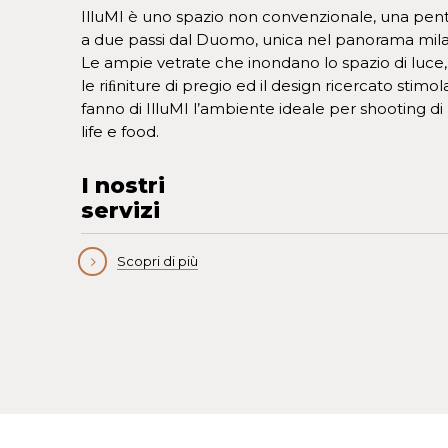
IlluMI è uno spazio non convenzionale, una pent
a due passi dal Duomo, unica nel panorama mil
Le ampie vetrate che inondano lo spazio di luce, i
le riﬁniture di pregio ed il design ricercato stimola
fanno di IlluMI l’ambiente ideale per shooting di l
life e food.
I nostri
servizi
Scopri di più