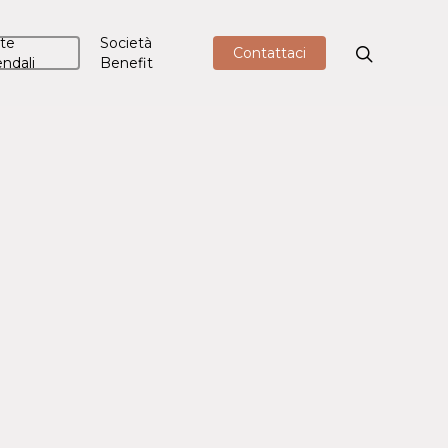
te
Società
Contattaci
endali
Benefit