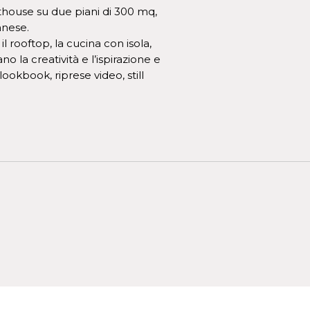
house su due piani di 300 mq,
anese.
l rooftop, la cucina con isola,
no la creatività e l’ispirazione e
ookbook, riprese video, still