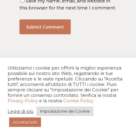
Save my name, email, and website in
this browser for the next time I comment.
Utilizziamo i cookie per offrirti la miglior esperienza
possibile sul nostro sito Web, registrando le tue
preferenze e le visite ripetute. Cliccando su "Accetta
Contatti
tutti", acconsenti all'utilizzo di TUTTI i cookie. Puoi
sempre cliccare su "Impostazione dei Cookie" per
ILLUMI
fornire un consenso controllato. Verifica la nostra
Via Giuseppe Mazzini, 12
Privacy Policy
e la nostra
Cookie Policy
20123 Milano MI
Leggi di più
Impostazione dei Cookie
Email -
chiedimi@spazioillumi.it
T.
02 09956546
Accetta tutti