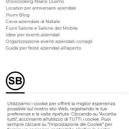
Showcooking Milano Duomo
Location per anniversario aziendale
Illumi Blog
Cena aziendale di Natale
Fuori Salone e Salone del Mobile
Idee per eventi aziendali
Organizzazione eventi aziendali: consigli
Guida per feste aziendali all'aperto
Utilizziamo i cookie per offrirti la miglior esperienza
Spazio Illumi è una location di 12 Garden S.r.l Società Benefit
possibile sul nostro sito Web, registrando le tue
preferenze e le visite ripetute. Cliccando su "Accetta
tutti", acconsenti all'utilizzo di TUTTI i cookie. Puoi
sempre cliccare su "Impostazione dei Cookie" per