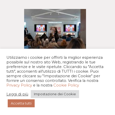
Utilizziamo i cookie per offrirti la miglior esperienza
possibile sul nostro sito Web, registrando le tue
Event design: come influisce
preferenze e le visite ripetute. Cliccando su "Accetta
sull’esperienza
tutti", acconsenti all'utilizzo di TUTTI i cookie. Puoi
sempre cliccare su "Impostazione dei Cookie" per
fornire un consenso controllato. Verifica la nostra
Privacy Policy
e la nostra
Cookie Policy
Organizzazione eventi aziendali
Leggi di più
Impostazione dei Cookie
Milano: i consigli di IlluMI
Accetta tutti