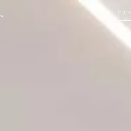
Fes
ria
azi