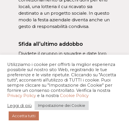
locali, una lotteria il cui ricavato sia
destinato a un progetto sociale. In questo
modo la festa aziendale diventa anche un
gesto di responsabilità condivisa.
Sfida all’ultimo addobbo
Dividete il gruppo in squadre e date loro
materiali (palline, lucine, nastri, pigne) per
Utilizziamo i cookie per offrirti la miglior esperienza
decorare un piccolo spazio
(una pianta,
possibile sul nostro sito Web, registrando le tue
un angolo, un tavolo). Stabilite un tempo
preferenze e le visite ripetute. Cliccando su "Accetta
limite e valutate creatività, coesione e
tutti", acconsenti all'utilizzo di TUTTI i cookie. Puoi
sempre cliccare su "Impostazione dei Cookie" per
originalità. Alla fine, una giuria interna
fornire un consenso controllato. Verifica la nostra
premia la squadra vincitrice.
Privacy Policy
e la nostra
Cookie Policy
Leggi di più
Impostazione dei Cookie
Accetta tutti